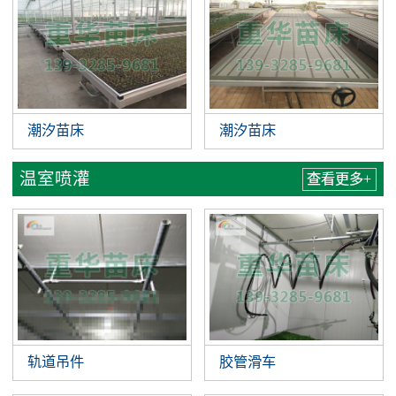
潮汐苗床
潮汐苗床
温室喷灌
查看更多+
轨道吊件
胶管滑车