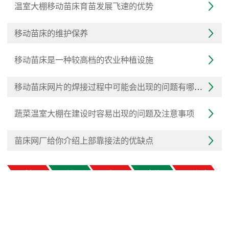
温室大棚移动苗床育苗发展飞速的优势

移动苗床的维护保养

移动苗床是一种较高档的农业种植设施

移动苗床网片的焊接过程中可能会出现的问题有哪些？

蔬菜温室大棚在建设时容易出现的问题及注意事项

苗床网厂给你介绍上部靠接法的优缺点

首页
关于
产品
新闻
联系
冀ICP备19007015号-1
版权所有：安平县重华苗床厂



