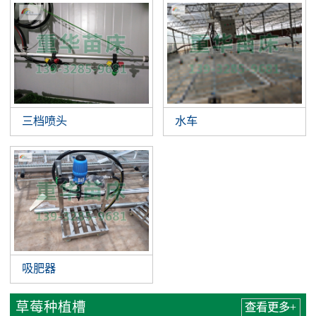
三档喷头
水车
吸肥器
草莓种植槽
查看更多+