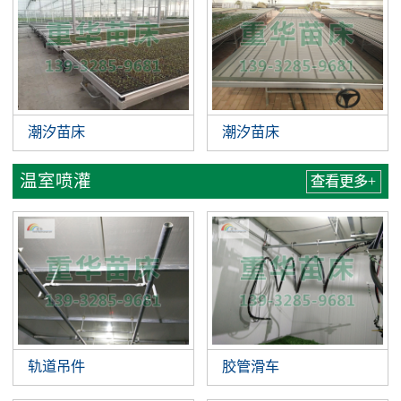
潮汐苗床
潮汐苗床
温室喷灌
查看更多+
轨道吊件
胶管滑车