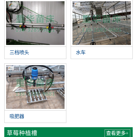
三档喷头
水车
吸肥器
草莓种植槽
查看更多+