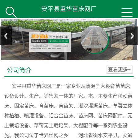
安平县重华苗床网厂


公司简介
查看更多+
安平县重华苗床网厂是一家专业从事温室大棚育苗苗床
设备设计、生产、销售为一体的厂家。本厂主要生产移动苗
床、固定苗床、育苗床、育苗架、潮汐灌溉苗床、草莓立体
种植槽、喷灌设备、铝合金苗床、苗床网、苗床网配件、无
土栽培设备、草莓无土栽培架、大棚配件等一系列农业设
施。我公司位于世界丝网之乡——河北省衡水安平县，交通