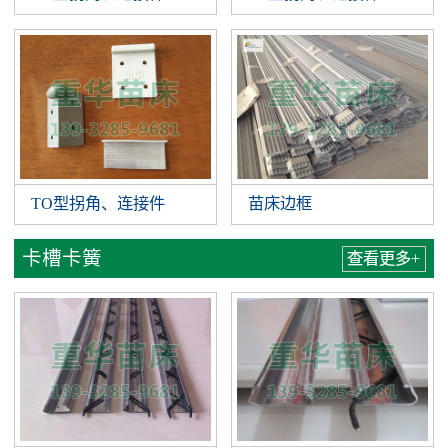
TO型拐角、连接件
苗床边框
卡槽卡簧
查看更多+