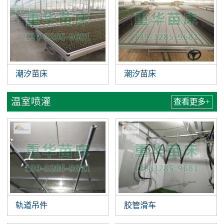
潮汐苗床
潮汐苗床
温室喷灌
查看更多+
轨道吊件
胶管滑车