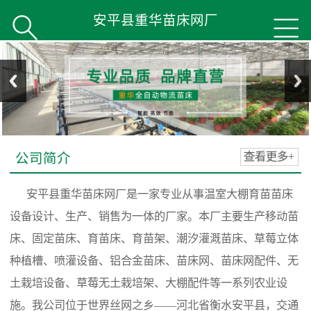
安平县重华苗床网厂


公司简介
查看更多+
安平县重华苗床网厂是一家专业从事温室大棚育苗苗床
设备设计、生产、销售为一体的厂家。本厂主要生产移动苗
床、固定苗床、育苗床、育苗架、潮汐灌溉苗床、草莓立体
种植槽、喷灌设备、铝合金苗床、苗床网、苗床网配件、无
土栽培设备、草莓无土栽培架、大棚配件等一系列农业设
施。我公司位于世界丝网之乡——河北省衡水安平县，交通