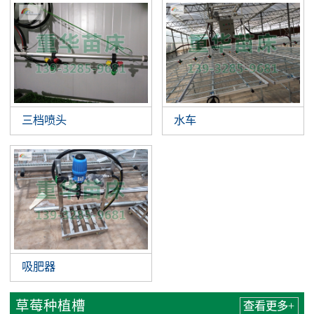
三档喷头
水车
吸肥器
草莓种植槽
查看更多+