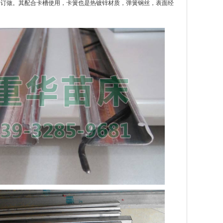
户订做。其配合卡槽使用，卡簧也是热镀锌材质，弹簧钢丝，表面经