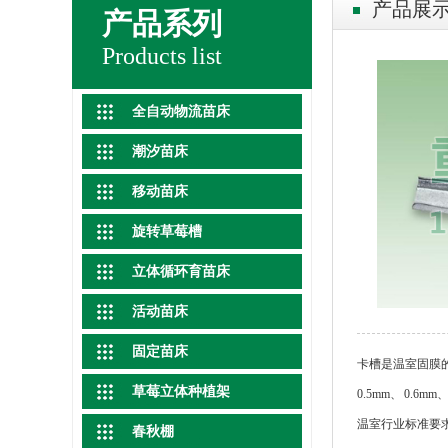
产品展
产品系列
Products list
全自动物流苗床
潮汐苗床
移动苗床
旋转草莓槽
立体循环育苗床
活动苗床
固定苗床
卡槽是温室固膜的
草莓立体种植架
0.5mm、 0
温室行业标准要
春秋棚