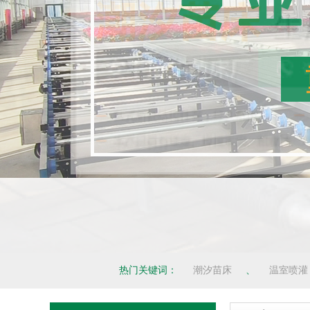
热门关键词：
潮汐苗床
、
温室喷灌