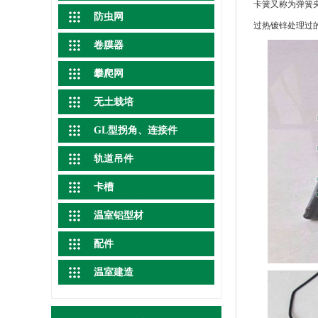
卡簧又称为弹簧
防虫网
过热镀锌处理过
卷膜器
攀爬网
无土栽培
GL型拐角、连接件
轨道吊件
卡槽
温室铝型材
配件
温室建造