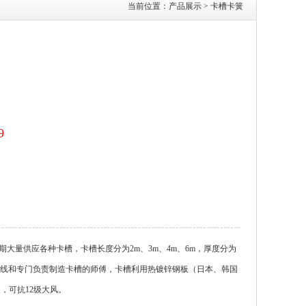
当前位置：
产品展示
>
卡槽卡簧
9
大量供应各种卡槽，卡槽长度分为2m、3m、4m、6m，厚度分为
的卡槽生产线和专门负责制造卡槽的师傅，卡槽利用热镀锌钢板（日本、韩国
，可抗12级大风。