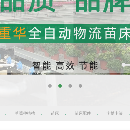
、
草莓种植槽
、
苗床
、
苗床配件
、
卡槽卡簧