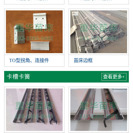
TO型拐角、连接件
苗床边框
卡槽卡簧
查看更多+