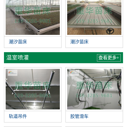
潮汐苗床
潮汐苗床
温室喷灌
查看更多+
轨道吊件
胶管滑车