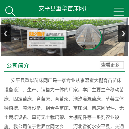
安平县重华苗床网厂


公司简介
查看更多+
安平县重华苗床网厂是一家专业从事温室大棚育苗苗床
设备设计、生产、销售为一体的厂家。本厂主要生产移动苗
床、固定苗床、育苗床、育苗架、潮汐灌溉苗床、草莓立体
种植槽、喷灌设备、铝合金苗床、苗床网、苗床网配件、无
土栽培设备、草莓无土栽培架、大棚配件等一系列农业设
施。我公司位于世界丝网之乡——河北省衡水安平县，交通