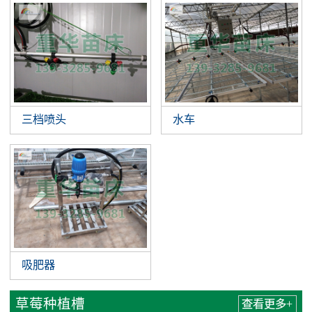
三档喷头
水车
吸肥器
草莓种植槽
查看更多+