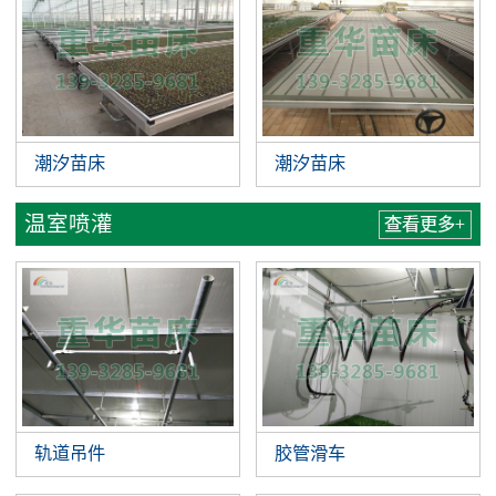
潮汐苗床
潮汐苗床
温室喷灌
查看更多+
轨道吊件
胶管滑车