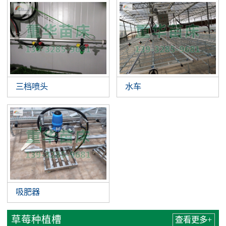
三档喷头
水车
吸肥器
草莓种植槽
查看更多+