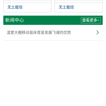
无土栽培
无土栽培
无土栽培
无土栽培
无土栽培
无土栽培
新闻中心
查看更多+
温室大棚移动苗床育苗发展飞速的优势

移动苗床的维护保养

移动苗床是一种较高档的农业种植设施

移动苗床网片的焊接过程中可能会出现的问题有哪些？
